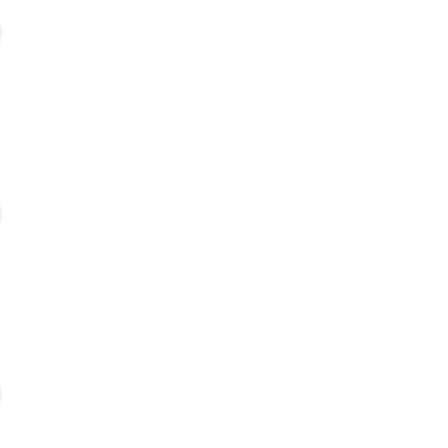
最新留言
交流