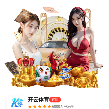
首页
首页
英超
nba
英超
意甲
法甲
德甲
西甲
开云体育下载-小蜜蜂报价5千万！科隆老板：我们收到满意报价，但马拉拒绝转会
6月6日讯 此前有消息称布伦特福德为科隆左边锋萨义德·马拉送
欧冠
上了正式报价，而科隆老板透露马拉拒绝了一份报价。科隆足球
关于我们
俱乐部老板托马斯·凯斯勒证实了此前有关马拉拒绝布伦特福德的
报道：“我们确实收到了一份...
xiaoqiao
英超
2026-06-06
137
0