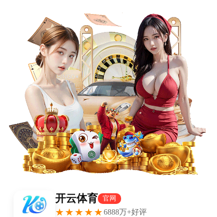
首页
首页
西甲
nba
英超
意甲
法甲
德甲
西甲
开云体育APP-【现场】书豪打场球有多惨烈？赛后先拉伸满身裹冰袋
体坛周报全媒体记者 赵伟仑北京报道 比赛结束后15分钟之后，
欧冠
北京队更衣室大门打开，但通道左手边第一个位置的林书豪并没
关于我们
有马上接受采访。球队工作人员解释说，书豪要先进行赛后恢
复。 接下来的10分钟，方硕...
xiaoqiao
西甲
2026-06-16
137
0