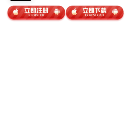
开云体育APP-昔遭伊布锁喉 今成米兰队友 凯尔：我和他没问题
体坛周报全媒体记者鲁林丹麦后卫凯尔是AC米兰冬窗引援，意大
利杯对斯帕尔，米兰3比0击败对手轻松晋级，凯尔上场，他表
示，效力米兰是他的梦想，他将在米兰享受到伟大的历史。凯尔
说：“很高兴成为红黑军团一员，...
xiaoqiao
西甲
2026-06-05
80
0
kaiyun-大连人1比1平黄海 贝尼特斯：要尽快找回比赛感觉