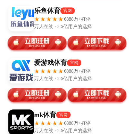
开云体育网址-大佬认可！詹姆斯：何其幸运湖人夏天签下了霍华德
体坛周报全媒体记者 李辉 霍华德重返奥兰多并没有受到球迷和魔
术球员的尊重与爱戴，比赛中他甚至和魔术的年轻小将们发生了
肢体冲突，但可以肯定的是，如今的霍华德已经再次成为了湖人
队内的宠儿。 昨天的冲突，杜...
xiaoqiao
西甲
2026-06-06
89
0