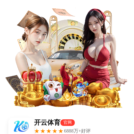
首页
首页
nba
文章正文
nba
记者：拜仁对萨伊瓦里的首份报价预计为
4800万欧左右
英超
意甲
xiaoqiao
2026-06-06
nba
149
0
据荷兰记者Rik Elfrink的消息，拜仁对
法甲
萨伊瓦里
的首份报价预计
为4800万欧左右。
德甲
西甲
欧冠
关于我们