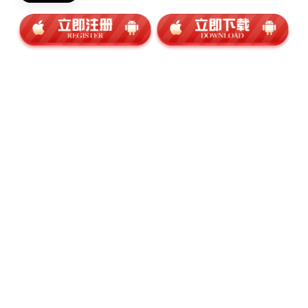
开云下载-TA：萨拉赫不会留利物浦；努涅斯被辟谣；迪奥曼德
至少1.3亿
2026-06-16
145
开云体育下载-【赛季盘点】本赛季十大新星：阿门杜伦在列 25
届前4质量太高了！
2026-06-16
168